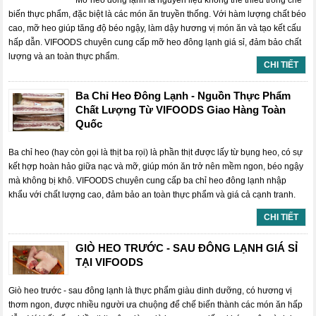
Mỡ heo đông lạnh là nguyên liệu không thể thiếu trong chế
biến thực phẩm, đặc biệt là các món ăn truyền thống. Với hàm lượng chất béo
cao, mỡ heo giúp tăng độ béo ngậy, làm dậy hương vị món ăn và tạo kết cấu
hấp dẫn. VIFOODS chuyên cung cấp mỡ heo đông lạnh giá sỉ, đảm bảo chất
lượng và an toàn thực phẩm.
CHI TIẾT
Ba Chỉ Heo Đông Lạnh - Nguồn Thực Phẩm
Chất Lượng Từ VIFOODS Giao Hàng Toàn
Quốc
Ba chỉ heo (hay còn gọi là thịt ba rọi) là phần thịt được lấy từ bụng heo, có sự
kết hợp hoàn hảo giữa nạc và mỡ, giúp món ăn trở nên mềm ngon, béo ngậy
mà không bị khô. VIFOODS chuyên cung cấp ba chỉ heo đông lạnh nhập
khẩu với chất lượng cao, đảm bảo an toàn thực phẩm và giá cả cạnh tranh.
CHI TIẾT
GIÒ HEO TRƯỚC - SAU ĐÔNG LẠNH GIÁ SỈ
TẠI VIFOODS
Giò heo trước - sau đông lạnh là thực phẩm giàu dinh dưỡng, có hương vị
thơm ngon, được nhiều người ưa chuộng để chế biến thành các món ăn hấp