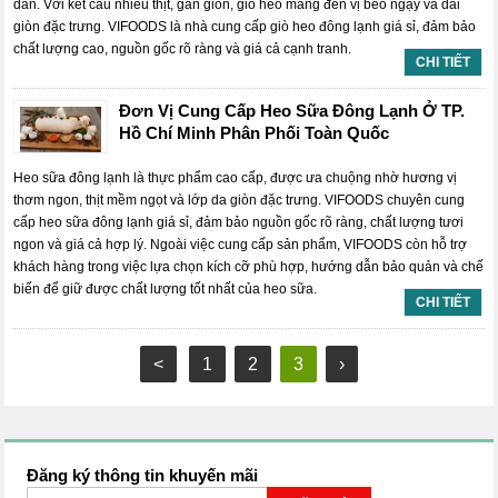
dẫn. Với kết cấu nhiều thịt, gân giòn, giò heo mang đến vị béo ngậy và dai
giòn đặc trưng. VIFOODS là nhà cung cấp giò heo đông lạnh giá sỉ, đảm bảo
chất lượng cao, nguồn gốc rõ ràng và giá cả cạnh tranh.
CHI TIẾT
Đơn Vị Cung Cấp Heo Sữa Đông Lạnh Ở TP.
Hồ Chí Minh Phân Phối Toàn Quốc
Heo sữa đông lạnh là thực phẩm cao cấp, được ưa chuộng nhờ hương vị
thơm ngon, thịt mềm ngọt và lớp da giòn đặc trưng. VIFOODS chuyên cung
cấp heo sữa đông lạnh giá sỉ, đảm bảo nguồn gốc rõ ràng, chất lượng tươi
ngon và giá cả hợp lý. Ngoài việc cung cấp sản phẩm, VIFOODS còn hỗ trợ
khách hàng trong việc lựa chọn kích cỡ phù hợp, hướng dẫn bảo quản và chế
biến để giữ được chất lượng tốt nhất của heo sữa.
CHI TIẾT
<
1
2
3
›
Đăng ký thông tin khuyến mãi