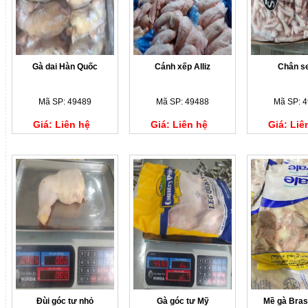
Gà dai Hàn Quốc
Cánh xếp Alliz
Chân s
Mã SP: 49489
Mã SP: 49488
Mã SP: 
Giá: Liên hệ
Giá: Liên hệ
Giá: Liê
Đùi góc tư nhỏ
Gà góc tư Mỹ
Mề gà Bras