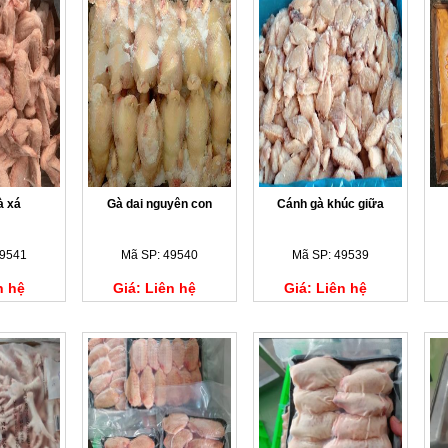
à xá
Gà dai nguyên con
Cánh gà khúc giữa
49541
Mã SP: 49540
Mã SP: 49539
n hệ
Giá: Liên hệ
Giá: Liên hệ