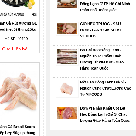
Đông Lạnh Ở TP. Hồ Chí Minh
Phân Phối Toàn Quốc
ân Gà Rút Xương GL
GIÒ HEO TRƯỚC - SAU
ood (net 5) thùng15kg
ĐÔNG LẠNH GIÁ SỈ TẠI
VIFOODS
Mã SP: 49719
Giá: Liên hệ
Ba Chỉ Heo Đông Lạnh -
Nguồn Thực Phẩm Chất
Lượng Từ VIFOODS Giao
Hàng Toàn Quốc
Mỡ Heo Đông Lạnh Giá Sỉ -
Nguồn Cung Chất Lượng Cao
Từ VIFOODS
Đơn Vị Nhập Khẩu Cốt Lết
Heo Đông Lạnh Giá Sỉ Chất
Lượng Giao Hàng Toàn Quốc
ánh Gà Brasil Seara
ếp Lớp 90g up thùng