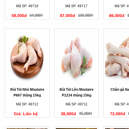
thùng 10kg
thùng 
Mã SP: 49718
Mã SP: 49717
Mã SP: 
58,000đ
64,000₫
87,000đ
100,000₫
86,000đ
Đùi Tỏi Nhỏ Moutaire
Đùi Tỏi Lớn Moutaire
Chân gà fi
P667 thùng 15kg
P1234 thùng 15kg
Mã SP: 49712
Mã SP: 49711
Mã SP: 
Giá: Liên hệ
38,500đ
45,000₫
72,000đ