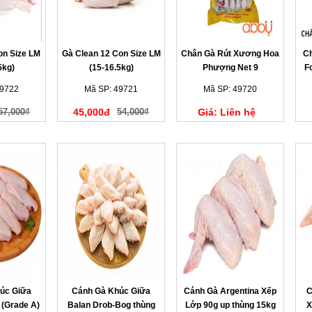
on Size LM
Gà Clean 12 Con Size LM
Chân Gà Rút Xương Hoa
Ch
5kg)
(15-16.5kg)
Phượng Net 9
F
thùng15kg
49722
Mã SP: 49721
Mã SP: 49720
57,000₫
45,000đ
54,000₫
Giá: Liên hệ
úc Giữa
Cánh Gà Khúc Giữa
Cánh Gà Argentina Xếp
C
 (Grade A)
Balan Drob-Bog thùng
Lớp 90g up thùng 15kg
X