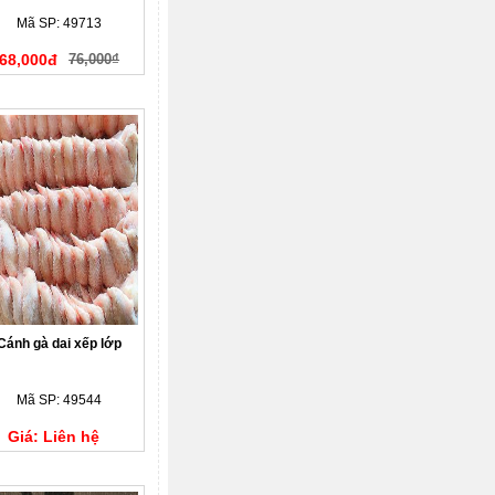
15kg
Mã SP: 49713
68,000đ
76,000₫
Cánh gà dai xếp lớp
Mã SP: 49544
Giá: Liên hệ