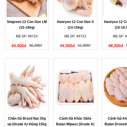
Singreen 12 Con Size LM
Hanryeo 12 Con Size S
Hanryeo 12 C
(15-16kg)
(14-15kg)
(15-16.
Mã SP: 49724
Mã SP: 49723
Mã SP: 
44,000đ
56,000₫
44,500đ
51,000₫
48,000đ
Chân Gà Brasil Nat 35g
Cánh Gà Khúc Giữa
Cánh Gà Kh
up (Grade A) thùng 15kg
Balan Wipasz (Grade A)
Balan Drosed