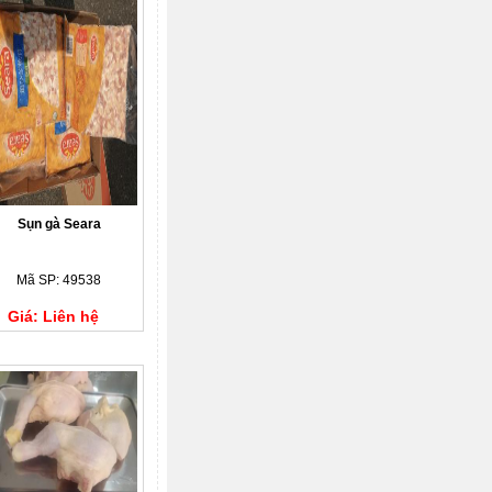
Sụn gà Seara
Mã SP: 49538
Giá: Liên hệ