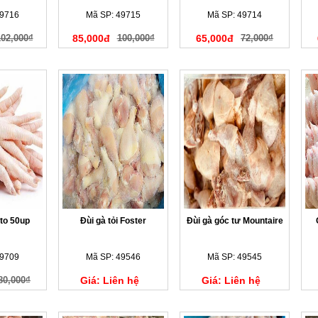
10kg
10kg
49716
Mã SP: 49715
Mã SP: 49714
102,000₫
85,000đ
100,000₫
65,000đ
72,000₫
ato 50up
Đùi gà tỏi Foster
Đùi gà góc tư Mountaire
49709
Mã SP: 49546
Mã SP: 49545
80,000₫
Giá: Liên hệ
Giá: Liên hệ