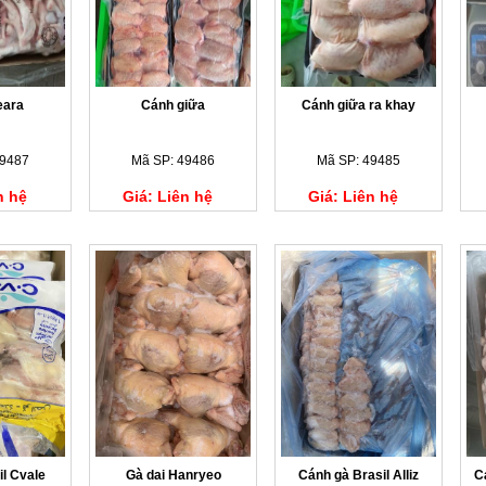
eara
Cánh giữa
Cánh giữa ra khay
49487
Mã SP: 49486
Mã SP: 49485
n hệ
Giá: Liên hệ
Giá: Liên hệ
il Cvale
Gà dai Hanryeo
Cánh gà Brasil Alliz
C