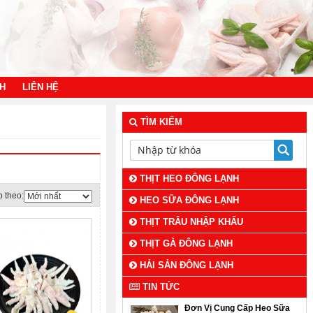
NH
LIÊN HỆ
TÌM KIẾM
THỊT HEO ĐÔNG LẠNH
 theo:
HEO SỮA ĐÔNG LẠNH
THỊT TRÂU NHẬP KHẨU
THỊT GÀ ĐÔNG LẠNH
HẢI SẢN ĐÔNG LẠNH
TIN TỨC
Đơn Vị Cung Cấp Heo Sữa