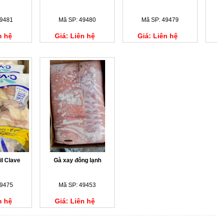
49481
Mã SP: 49480
Mã SP: 49479
n hệ
Giá: Liên hệ
Giá: Liên hệ
il Clave
Gà xay đông lạnh
49475
Mã SP: 49453
n hệ
Giá: Liên hệ