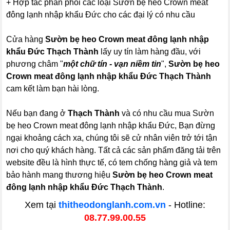
+ Hợp tác phân phối các loại Sườn bẹ heo Crown meat
đông lạnh nhập khẩu Đức cho các đại lý có nhu cầu
Cửa hàng
Sườn bẹ heo Crown meat đông lạnh nhập
khẩu Đức Thạch Thành
lấy uy tín làm hàng đầu, với
phương châm "
một chữ tín - vạn niềm tin
",
Sườn bẹ heo
Crown meat đông lạnh nhập khẩu Đức Thạch Thành
cam kết làm bạn hài lòng.
Nếu bạn đang ở
Thạch Thành
và có nhu cầu mua Sườn
bẹ heo Crown meat đông lạnh nhập khẩu Đức, Bạn đừng
ngại khoảng cách xa, chúng tôi sẽ cử nhân viên trở tới tận
nơi cho quý khách hàng. Tất cả các sản phẩm đăng tải trên
website đều là hình thực tế, có tem chống hàng giả và tem
bảo hành mang thương hiệu
Sườn bẹ heo Crown meat
đông lạnh nhập khẩu Đức Thạch Thành
.
Xem tại
thitheodonglanh.com.vn
- Hotline:
08.77.99.00.55