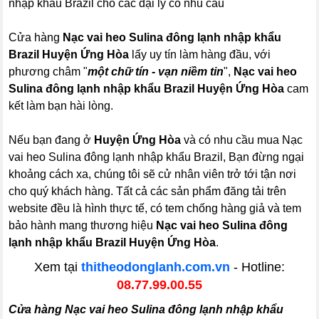
nhập khẩu Brazil cho các đại lý có nhu cầu
Cửa hàng
Nạc vai heo Sulina đông lạnh nhập khẩu
Brazil Huyện Ứng Hòa
lấy uy tín làm hàng đầu, với
phương châm "
một chữ tín - vạn niềm tin
",
Nạc vai heo
Sulina đông lạnh nhập khẩu Brazil Huyện Ứng Hòa
cam
kết làm bạn hài lòng.
Nếu bạn đang ở
Huyện Ứng Hòa
và có nhu cầu mua Nạc
vai heo Sulina đông lạnh nhập khẩu Brazil, Bạn đừng ngại
khoảng cách xa, chúng tôi sẽ cử nhân viên trở tới tận nơi
cho quý khách hàng. Tất cả các sản phẩm đăng tải trên
website đều là hình thực tế, có tem chống hàng giả và tem
bảo hành mang thương hiệu
Nạc vai heo Sulina đông
lạnh nhập khẩu Brazil Huyện Ứng Hòa
.
Xem tại
thitheodonglanh.com.vn
- Hotline:
08.77.99.00.55
Cửa hàng Nạc vai heo Sulina đông lạnh nhập khẩu