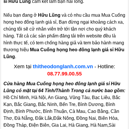
sỉ Hữu Lũng
cam kết làm bạn hài lòng.
Nếu bạn đang ở
Hữu Lũng
và có nhu cầu mua Mua Cuống
họng heo đông lạnh giá sỉ, Bạn đừng ngại khoảng cách xa,
chúng tôi sẽ cử nhân viên trở tới tận nơi cho quý khách
hàng. Tất cả các sản phẩm đăng tải trên website đều là
hình thực tế, có tem chống hàng giả và tem bảo hành mang
thương hiệu
Mua Cuống họng heo đông lạnh giá sỉ Hữu
Lũng
.
Xem tại
thitheodonglanh.com.vn
- Hotline:
08.77.99.00.55
Cửa hàng Mua Cuống họng heo đông lạnh giá sỉ Hữu
Lũng có mặt tại 64 Tỉnh/Thành Trong cả nước bao gồm:
Hồ Chí Minh, Hà Nội, An Giang, Vũng Tàu, Bạc Liêu, Bắc
Kạn, Bắc Giang, Bắc Ninh, Bến Tre, Bình Dương, Bình
Định, Bình Phước, Bình Thuận, Cà Mau, Cao Bằng, Cần
Thơ, Đà Nẵng, Đắk Lắk,Đắk Nông, Đồng Nai, Biên Hòa,
Đồng Tháp, Điện Biên, Gia Lai, Hà Giang, Hà Nam,Sài