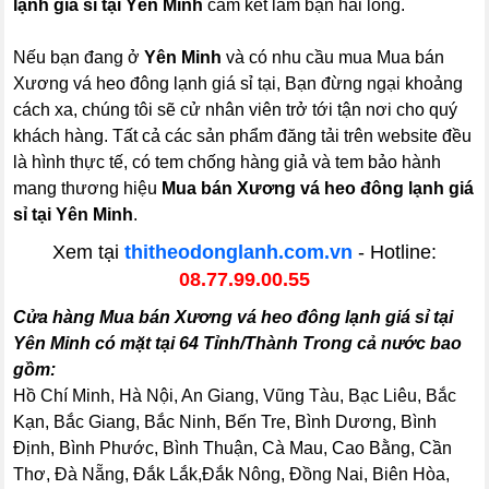
lạnh giá sỉ tại Yên Minh
cam kết làm bạn hài lòng.
Nếu bạn đang ở
Yên Minh
và có nhu cầu mua Mua bán
Xương vá heo đông lạnh giá sỉ tại, Bạn đừng ngại khoảng
cách xa, chúng tôi sẽ cử nhân viên trở tới tận nơi cho quý
khách hàng. Tất cả các sản phẩm đăng tải trên website đều
là hình thực tế, có tem chống hàng giả và tem bảo hành
mang thương hiệu
Mua bán Xương vá heo đông lạnh giá
sỉ tại Yên Minh
.
Xem tại
thitheodonglanh.com.vn
- Hotline:
08.77.99.00.55
Cửa hàng Mua bán Xương vá heo đông lạnh giá sỉ tại
Yên Minh có mặt tại 64 Tỉnh/Thành Trong cả nước bao
gồm:
Hồ Chí Minh, Hà Nội, An Giang, Vũng Tàu, Bạc Liêu, Bắc
Kạn, Bắc Giang, Bắc Ninh, Bến Tre, Bình Dương, Bình
Định, Bình Phước, Bình Thuận, Cà Mau, Cao Bằng, Cần
Thơ, Đà Nẵng, Đắk Lắk,Đắk Nông, Đồng Nai, Biên Hòa,