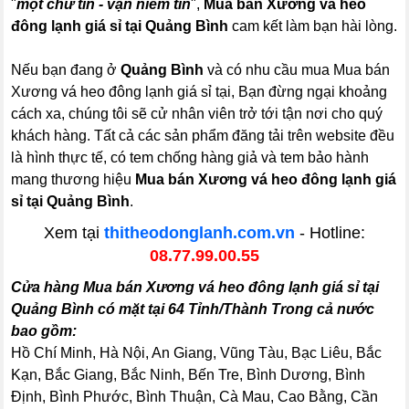
"
một chữ tín - vạn niềm tin
",
Mua bán Xương vá heo
đông lạnh giá sỉ tại Quảng Bình
cam kết làm bạn hài lòng.
Nếu bạn đang ở
Quảng Bình
và có nhu cầu mua Mua bán
Xương vá heo đông lạnh giá sỉ tại, Bạn đừng ngại khoảng
cách xa, chúng tôi sẽ cử nhân viên trở tới tận nơi cho quý
khách hàng. Tất cả các sản phẩm đăng tải trên website đều
là hình thực tế, có tem chống hàng giả và tem bảo hành
mang thương hiệu
Mua bán Xương vá heo đông lạnh giá
sỉ tại Quảng Bình
.
Xem tại
thitheodonglanh.com.vn
- Hotline:
08.77.99.00.55
Cửa hàng Mua bán Xương vá heo đông lạnh giá sỉ tại
Quảng Bình có mặt tại 64 Tỉnh/Thành Trong cả nước
bao gồm:
Hồ Chí Minh, Hà Nội, An Giang, Vũng Tàu, Bạc Liêu, Bắc
Kạn, Bắc Giang, Bắc Ninh, Bến Tre, Bình Dương, Bình
Định, Bình Phước, Bình Thuận, Cà Mau, Cao Bằng, Cần