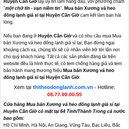
Huyện Cần Giờ
lấy uy tín làm hàng đầu, với phương châm
"
một chữ tín - vạn niềm tin
",
Mua bán Xương vá heo
đông lạnh giá sỉ tại Huyện Cần Giờ
cam kết làm bạn hài
lòng.
Nếu bạn đang ở
Huyện Cần Giờ
và có nhu cầu mua Mua
bán Xương vá heo đông lạnh giá sỉ tại, Bạn đừng ngại
khoảng cách xa, chúng tôi sẽ cử nhân viên trở tới tận nơi
cho quý khách hàng. Tất cả các sản phẩm đăng tải trên
website đều là hình thực tế, có tem chống hàng giả và tem
bảo hành mang thương hiệu
Mua bán Xương vá heo
đông lạnh giá sỉ tại Huyện Cần Giờ
.
Xem tại
thitheodonglanh.com.vn
- Hotline:
08.77.99.00.55
Cửa hàng Mua bán Xương vá heo đông lạnh giá sỉ tại
Huyện Cần Giờ có mặt tại 64 Tỉnh/Thành Trong cả nước
bao gồm:
Hồ Chí Minh, Hà Nội, An Giang, Vũng Tàu, Bạc Liêu, Bắc