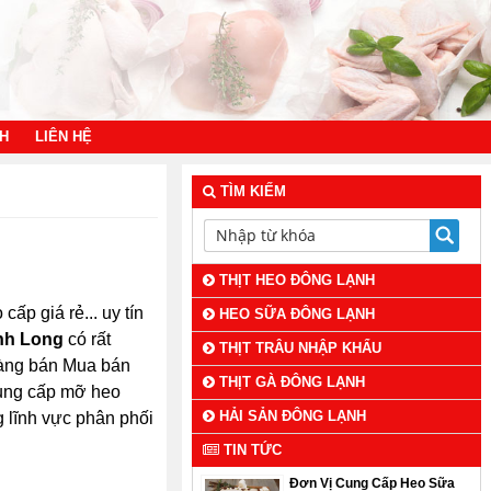
NH
LIÊN HỆ
TÌM KIẾM
THỊT HEO ĐÔNG LẠNH
cấp giá rẻ... uy tín
HEO SỮA ĐÔNG LẠNH
nh Long
có rất
THỊT TRÂU NHẬP KHẨU
 hàng bán Mua bán
THỊT GÀ ĐÔNG LẠNH
cung cấp mỡ heo
HẢI SẢN ĐÔNG LẠNH
g lĩnh vực phân phối
TIN TỨC
Đơn Vị Cung Cấp Heo Sữa