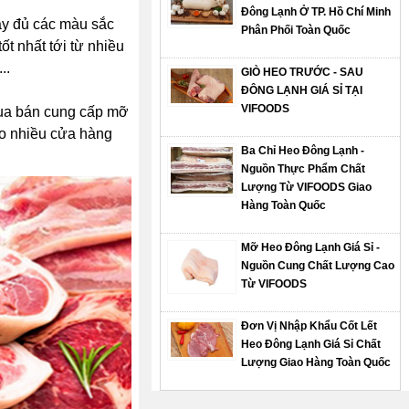
Đông Lạnh Ở TP. Hồ Chí Minh
ầy đủ các màu sắc
Phân Phối Toàn Quốc
t nhất tới từ nhiều
..
GIÒ HEO TRƯỚC - SAU
ĐÔNG LẠNH GIÁ SỈ TẠI
VIFOODS
Mua bán cung cấp mỡ
ho nhiều cửa hàng
Ba Chỉ Heo Đông Lạnh -
Nguồn Thực Phẩm Chất
Lượng Từ VIFOODS Giao
Hàng Toàn Quốc
Mỡ Heo Đông Lạnh Giá Sỉ -
Nguồn Cung Chất Lượng Cao
Từ VIFOODS
Đơn Vị Nhập Khẩu Cốt Lết
Heo Đông Lạnh Giá Sỉ Chất
Lượng Giao Hàng Toàn Quốc