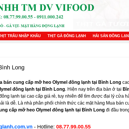
THỊT TRÂU NHẬP KHẨU
THỊT GÀ ĐÔNG LẠNH
HẢI SẢN ĐÔNG LẠ
Bình Long
a bán cung cấp mỡ heo Olymel đông lạnh tại Bình Long
cao 
ymel đông lạnh tại Bình Long
. Hiện nay trên địa bàn ở tại
Bì
ng lạnh tại cao cấp giá rẻ, tuy nhiên để tìm được đại lý cửa
phải là dễ. Là nhà phân phối chính thức các mặt hàng Mua bán 
ung cấp mỡ heo Olymel đông lạnh tại Bình Long
đi đầu tron
glanh.com.vn
- Hotline:
08.77.99.00.55