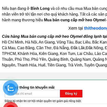
Nếu bạn đang ở
Bình Long
và có nhu cầu mua Mua bán cung 
nhân viên trở tới tận nơi cho quý khách hàng. Tất cả các sản 
hành mang thương hiệu
Mua bán cung cấp mỡ heo Olymel đ
Xem tại
thitheodon
Cửa hàng Mua bán cung cấp mỡ heo Olymel đông lạnh tại
Hồ Chí Minh, Hà Nội, An Giang, Vũng Tàu, Bạc Liêu, Bắc Kạn
Cà Mau, Cao Bằng, Cần Thơ, Đà Nẵng, Đắk Lắk,Đắk Nông, Đồ
TPHCM, Khánh Hòa, Kiên Giang, Kon Tum, Lai Châu, Lào Cai
Thuận, Phú Thọ, Phú Yên, Quảng Bình, Quảng Nam, Quảng Ngã
Nguyên, Thanh Hóa, Huế, Tiền Giang, Trà Vinh, Tuyên Quang,
Đăng ký thông tin khuyến mãi
Đăng ký
Đăng ký nhận tin cơ hội nhận quyền lợi giảm giá riêng biệt.