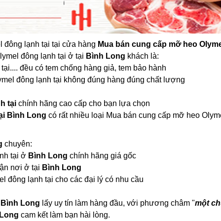
 đông lạnh tại tại cửa hàng
Mua bán cung cấp mỡ heo Olymel
ymel đông lạnh tại ở tại
Bình Long
khách là:
ại.... đều có tem chống hàng giả, tem bảo hành
ymel đông lạnh tại không đúng hàng đúng chất lượng
h tại
chính hãng cao cấp cho bạn lựa chọn
ại Bình Long
có rất nhiều loại Mua bán cung cấp mỡ heo Olyme
ng
chuyên:
nh tại ở
Bình Long
chính hãng giá gốc
ận nơi ở tại
Bình Long
 đông lạnh tại cho các đại lý có nhu cầu
 Bình Long
lấy uy tín làm hàng đầu, với phương châm "
một ch
 Long
cam kết làm bạn hài lòng.