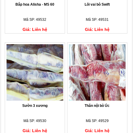
Bắp hoa Alisha - MS 60
Lõi vai bò Swift
Mã SP: 49532
Mã SP: 49531
Giá: Liên hệ
Giá: Liên hệ
Sườn 3 xương
Thăn nội bò Úc
Mã SP: 49530
Mã SP: 49529
Giá: Liên hệ
Giá: Liên hệ