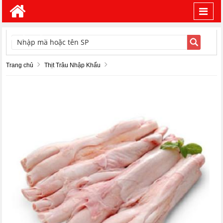
Toggl
navig
TÌM KIẾM
Trang chủ
Thịt Trâu Nhập Khẩu