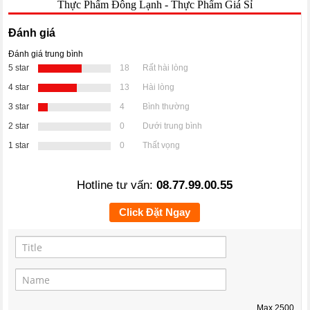
Thực Phẩm Đông Lạnh
-
Thực Phẩm Giá Sỉ
Đánh giá
Đánh giá trung bình
5 star
18
Rất hài lòng
4 star
13
Hài lòng
3 star
4
Bình thường
2 star
0
Dưới trung bình
1 star
0
Thất vọng
Hotline tư vấn:
08.77.99.00.55
Click Đặt Ngay
Max
2500