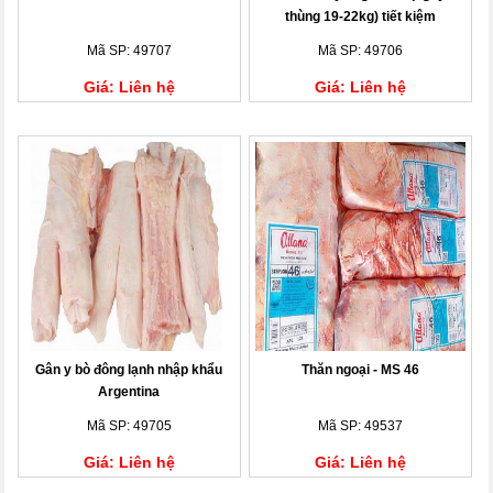
thùng 19-22kg) tiết kiệm
10.000đ/kg
Mã SP: 49707
Mã SP: 49706
Giá: Liên hệ
Giá: Liên hệ
Gân y bò đông lạnh nhập khẩu
Thăn ngoại - MS 46
Argentina
Mã SP: 49705
Mã SP: 49537
Giá: Liên hệ
Giá: Liên hệ