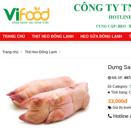
TRANG CHỦ
THỊT HEO ĐÔNG LẠNH
HEO SỮA ĐÔNG LẠNH
Trang chủ
Thịt Heo Đông Lạnh
Dựng Sa
Mã SP:
497
Category:
T
Tình trạng:
33,000đ
Giá thị trườ
Hotline 