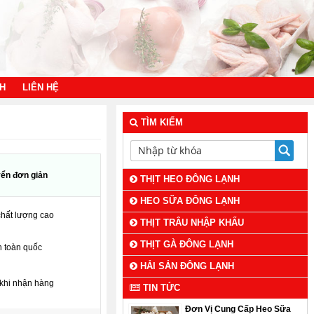
NH
LIÊN HỆ
TÌM KIẾM
ển đơn giản
THỊT HEO ĐÔNG LẠNH
HEO SỮA ĐÔNG LẠNH
hất lượng cao
THỊT TRÂU NHẬP KHẨU
THỊT GÀ ĐÔNG LẠNH
n toàn quốc
HẢI SẢN ĐÔNG LẠNH
khi nhận hàng
TIN TỨC
Đơn Vị Cung Cấp Heo Sữa