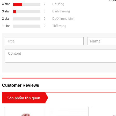
4 star
7
Hài lòng
3 star
3
Bình thường
2 star
0
Dưới trung bình
1 star
0
Thất vọng
Customer Reviews
Sản phẩm liên quan