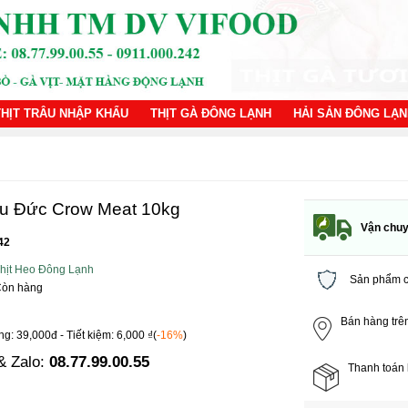
THỊT TRÂU NHẬP KHẨU
THỊT GÀ ĐÔNG LẠNH
HẢI SẢN ĐÔNG LẠ
u Đức Crow Meat 10kg
Vận chuy
42
hịt Heo Đông Lạnh
Sản phẩm c
 Còn hàng
Bán hàng trê
ng: 39,000đ - Tiết kiệm: 6,000 ₫(
-16%
)
& Zalo:
08.77.99.00.55
Thanh toán 