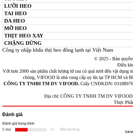
LƯỠI HEO
TAI HEO
DA HEO
MỠ HEO
THỊT HEO XAY
CHẶNG DỪNG
Công ty nhập khẩu thịt heo đông lạnh tại Việt Nam
© 2025 - Bản quy
Điều kh
Với hơn 2000 sản phẩm chất lượng từ rau củ quả tươi đến vật dụng n
chóng, VIFOOD là nhà cung cấp uy tín tại TP HCM và Bì
CÔNG TY TNHH TM DV VIFOOD.
Giấy CNĐKDN: 0318897656 -
Địa chỉ: CÔNG TY TNHH TM DV VIFOOD - Tr
Thực Phẩ
Đánh giá
Đánh giá trung bình
5 star
12
Rất hài lòng
Hot