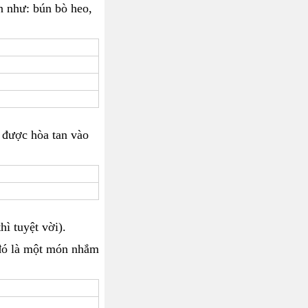
n như: bún bò heo,
 được hòa tan vào
ì tuyệt vời).
 đó là một món nhắm