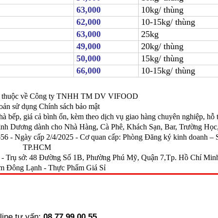
63,000
10kg/ thùng
62,000
10-15kg/ thùng
63,000
25kg
49,000
20kg/ thùng
50,000
15kg/ thùng
66,000
10-15kg/ thùng
ền thuộc về Công ty TNHH TM DV VIFOOD
oản sử dụng Chính sách bảo mật
hà bếp, giá cả bình ổn, kèm theo dịch vụ giao hàng chuyên nghiệp, hỗ 
nh Dương dành cho Nhà Hàng, Cà Phê, Khách Sạn, Bar, Trường Học, S
 Ngày cấp 2/4/2025 - Cơ quan cấp: Phòng Đăng ký kinh doanh – S
TP.HCM
ụ sở: 48 Đường Số 1B, Phường Phú Mỹ, Quận 7,Tp. Hồ Chí Min
m Đông Lạnh
-
Thực Phẩm Giá Sỉ
line tư vấn:
08.77.99.00.55