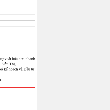
trợ xuất hóa đơn nhanh
iêu Thị,...
ở kế hoạch và Đầu tư
h