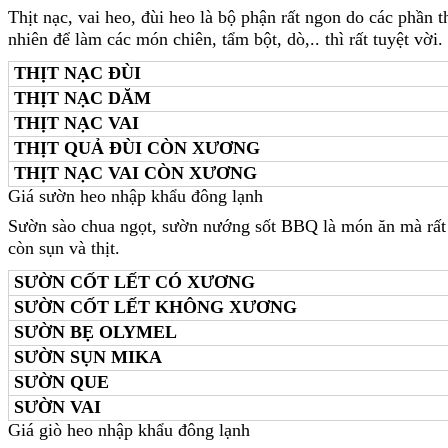
Thịt nạc, vai heo, đùi heo là bộ phận rất ngon do các phần 
nhiên để làm các món chiên, tẩm bột, dò,.. thì rất tuyệt vời.
THỊT NẠC ĐÙI
THỊT NẠC DĂM
THỊT NẠC VAI
THỊT QUẢ ĐÙI CÒN XƯƠNG
THỊT NẠC VAI CÒN XƯƠNG
Giá sườn heo nhập khẩu đông lạnh
Sườn sào chua ngọt, sườn nướng sốt BBQ là món ăn mà rất
còn sụn và thịt.
SƯỜN CỐT LẾT CÓ XƯƠNG
SƯỜN CỐT LẾT KHÔNG XƯƠNG
SƯỜN BẸ OLYMEL
SƯỜN SỤN MIKA
SƯỜN QUE
SƯỜN VAI
Giá giò heo nhập khẩu đông lạnh