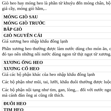
Giò heo hay móng heo là phần từ khuỷu đến móng chân, bộ
giả cầy, móng giò hầm,..
MÓNG GIÒ SAU
MÓNG GIÒ TRƯỚC
BẮP GIÒ
GIÒ NGUYÊN CÁI
Giá xương heo nhập khẩu đông lạnh
Phần xương heo thường được làm nước dùng cho món ăn, ch
đó tạo nên những nồi nước dùng ngon từ thịt ngọt từ xương
XƯƠNG ỐNG HEO
XƯƠNG CỔ HEO
Giá các bộ phận khác của heo nhập khẩu đông lạnh
Các bộ phận như mũi, tai, lưỡi, khấu đuôi thường được luộ
Các bộ phận nội tạng như tim, gan, lòng,.. đối với nước n
mà cánh đàn ông ai cũng rất thích.
ĐUÔI HEO
TIM HEO