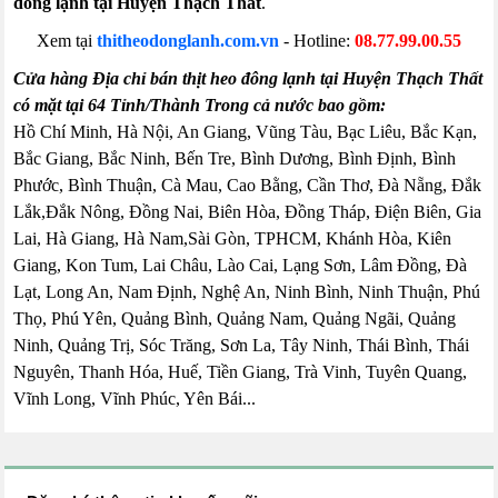
đông lạnh tại Huyện Thạch Thất
.
Xem tại
thitheodonglanh.com.vn
- Hotline:
08.77.99.00.55
Cửa hàng Địa chỉ bán thịt heo đông lạnh tại Huyện Thạch Thất
có mặt tại 64 Tỉnh/Thành Trong cả nước bao gồm:
Hồ Chí Minh, Hà Nội, An Giang, Vũng Tàu, Bạc Liêu, Bắc Kạn,
Bắc Giang, Bắc Ninh, Bến Tre, Bình Dương, Bình Định, Bình
Phước, Bình Thuận, Cà Mau, Cao Bằng, Cần Thơ, Đà Nẵng, Đắk
Lắk,Đắk Nông, Đồng Nai, Biên Hòa, Đồng Tháp, Điện Biên, Gia
Lai, Hà Giang, Hà Nam,Sài Gòn, TPHCM, Khánh Hòa, Kiên
Giang, Kon Tum, Lai Châu, Lào Cai, Lạng Sơn, Lâm Đồng, Đà
Lạt, Long An, Nam Định, Nghệ An, Ninh Bình, Ninh Thuận, Phú
Thọ, Phú Yên, Quảng Bình, Quảng Nam, Quảng Ngãi, Quảng
Ninh, Quảng Trị, Sóc Trăng, Sơn La, Tây Ninh, Thái Bình, Thái
Nguyên, Thanh Hóa, Huế, Tiền Giang, Trà Vinh, Tuyên Quang,
Vĩnh Long, Vĩnh Phúc, Yên Bái...