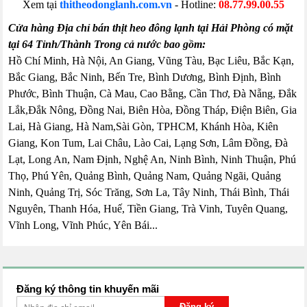
Xem tại
thitheodonglanh.com.vn
- Hotline:
08.77.99.00.55
Cửa hàng Địa chỉ bán thịt heo đông lạnh tại Hải Phòng có mặt
tại 64 Tỉnh/Thành Trong cả nước bao gồm:
Hồ Chí Minh, Hà Nội, An Giang, Vũng Tàu, Bạc Liêu, Bắc Kạn,
Bắc Giang, Bắc Ninh, Bến Tre, Bình Dương, Bình Định, Bình
Phước, Bình Thuận, Cà Mau, Cao Bằng, Cần Thơ, Đà Nẵng, Đắk
Lắk,Đắk Nông, Đồng Nai, Biên Hòa, Đồng Tháp, Điện Biên, Gia
Lai, Hà Giang, Hà Nam,Sài Gòn, TPHCM, Khánh Hòa, Kiên
Giang, Kon Tum, Lai Châu, Lào Cai, Lạng Sơn, Lâm Đồng, Đà
Lạt, Long An, Nam Định, Nghệ An, Ninh Bình, Ninh Thuận, Phú
Thọ, Phú Yên, Quảng Bình, Quảng Nam, Quảng Ngãi, Quảng
Ninh, Quảng Trị, Sóc Trăng, Sơn La, Tây Ninh, Thái Bình, Thái
Nguyên, Thanh Hóa, Huế, Tiền Giang, Trà Vinh, Tuyên Quang,
Vĩnh Long, Vĩnh Phúc, Yên Bái...
Đăng ký thông tin khuyến mãi
Đăng ký