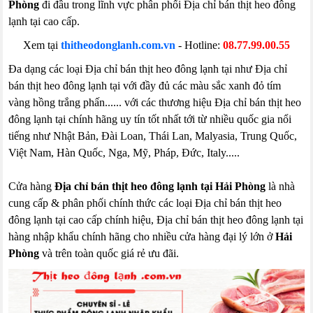
Phòng
đi đầu trong lĩnh vực phân phối Địa chỉ bán thịt heo đông
lạnh tại cao cấp.
Xem tại
thitheodonglanh.com.vn
- Hotline:
08.77.99.00.55
Đa dạng các loại Địa chỉ bán thịt heo đông lạnh tại như Địa chỉ
bán thịt heo đông lạnh tại với đầy đủ các màu sắc xanh đỏ tím
vàng hồng trắng phấn...... với các thương hiệu Địa chỉ bán thịt heo
đông lạnh tại chính hãng uy tín tốt nhất tới từ nhiều quốc gia nổi
tiếng như Nhật Bản, Đài Loan, Thái Lan, Malyasia, Trung Quốc,
Việt Nam, Hàn Quốc, Nga, Mỹ, Pháp, Đức, Italy.....
Cửa hàng
Địa chỉ bán thịt heo đông lạnh tại Hải Phòng
là nhà
cung cấp & phân phối chính thức các loại Địa chỉ bán thịt heo
đông lạnh tại cao cấp chính hiệu, Địa chỉ bán thịt heo đông lạnh tại
hàng nhập khẩu chính hãng cho nhiều cửa hàng đại lý lớn ở
Hải
Phòng
và trên toàn quốc giá rẻ ưu đãi.