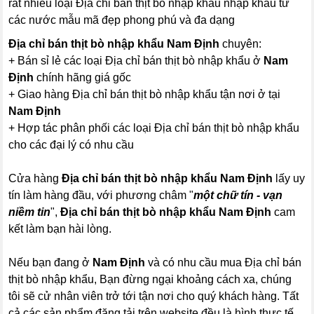
rất nhiều loại Địa chỉ bán thịt bò nhập khẩu nhập khẩu từ
các nước mẫu mã đẹp phong phú và đa dạng
Địa chỉ bán thịt bò nhập khẩu Nam Định
chuyên:
+ Bán sỉ lẻ các loại Địa chỉ bán thịt bò nhập khẩu ở
Nam
Định
chính hãng giá gốc
+ Giao hàng Địa chỉ bán thịt bò nhập khẩu tận nơi ở tại
Nam Định
+ Hợp tác phân phối các loại Địa chỉ bán thịt bò nhập khẩu
cho các đại lý có nhu cầu
Cửa hàng
Địa chỉ bán thịt bò nhập khẩu Nam Định
lấy uy
tín làm hàng đầu, với phương châm "
một chữ tín - vạn
niềm tin
",
Địa chỉ bán thịt bò nhập khẩu Nam Định
cam
kết làm bạn hài lòng.
Nếu bạn đang ở
Nam Định
và có nhu cầu mua Địa chỉ bán
thịt bò nhập khẩu, Bạn đừng ngại khoảng cách xa, chúng
tôi sẽ cử nhân viên trở tới tận nơi cho quý khách hàng. Tất
cả các sản phẩm đăng tải trên website đều là hình thực tế,