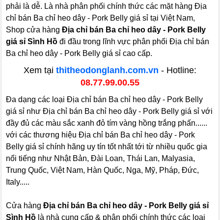
phải là dễ. Là nhà phân phối chính thức các mặt hàng Địa
chỉ bán Ba chỉ heo dây - Pork Belly giá sỉ tại Việt Nam,
Shop cửa hàng
Địa chỉ bán Ba chỉ heo dây - Pork Belly
giá sỉ Sình Hồ
đi đầu trong lĩnh vực phân phối Địa chỉ bán
Ba chỉ heo dây - Pork Belly giá sỉ cao cấp.
Xem tại
thitheodonglanh.com.vn
- Hotline:
08.77.99.00.55
Đa dạng các loại Địa chỉ bán Ba chỉ heo dây - Pork Belly
giá sỉ như Địa chỉ bán Ba chỉ heo dây - Pork Belly giá sỉ với
đầy đủ các màu sắc xanh đỏ tím vàng hồng trắng phấn......
với các thương hiệu Địa chỉ bán Ba chỉ heo dây - Pork
Belly giá sỉ chính hãng uy tín tốt nhất tới từ nhiều quốc gia
nổi tiếng như Nhật Bản, Đài Loan, Thái Lan, Malyasia,
Trung Quốc, Việt Nam, Hàn Quốc, Nga, Mỹ, Pháp, Đức,
Italy.....
Cửa hàng
Địa chỉ bán Ba chỉ heo dây - Pork Belly giá sỉ
Sình Hồ
là nhà cung cấp & phân phối chính thức các loại