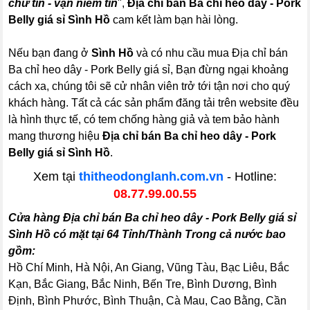
chữ tín - vạn niềm tin
",
Địa chỉ bán Ba chỉ heo dây - Pork
Belly giá sỉ Sình Hồ
cam kết làm bạn hài lòng.
Nếu bạn đang ở
Sình Hồ
và có nhu cầu mua Địa chỉ bán
Ba chỉ heo dây - Pork Belly giá sỉ, Bạn đừng ngại khoảng
cách xa, chúng tôi sẽ cử nhân viên trở tới tận nơi cho quý
khách hàng. Tất cả các sản phẩm đăng tải trên website đều
là hình thực tế, có tem chống hàng giả và tem bảo hành
mang thương hiệu
Địa chỉ bán Ba chỉ heo dây - Pork
Belly giá sỉ Sình Hồ
.
Xem tại
thitheodonglanh.com.vn
- Hotline:
08.77.99.00.55
Cửa hàng Địa chỉ bán Ba chỉ heo dây - Pork Belly giá sỉ
Sình Hồ có mặt tại 64 Tỉnh/Thành Trong cả nước bao
gồm:
Hồ Chí Minh, Hà Nội, An Giang, Vũng Tàu, Bạc Liêu, Bắc
Kạn, Bắc Giang, Bắc Ninh, Bến Tre, Bình Dương, Bình
Định, Bình Phước, Bình Thuận, Cà Mau, Cao Bằng, Cần