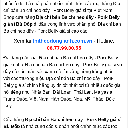
phải là dễ. Là nhà phân phối chính thức các mặt hàng Địa
chỉ bán Ba chỉ heo dây - Pork Belly giá sỉ tại Việt Nam,
Shop cửa hàng
Địa chỉ bán Ba chỉ heo dây - Pork Belly
giá sỉ Bù Đốp
đi đầu trong lĩnh vực phân phối Địa chỉ bán
Ba chỉ heo dây - Pork Belly giá sỉ cao cấp.
Xem tại
thitheodonglanh.com.vn
- Hotline:
08.77.99.00.55
Đa dạng các loại Địa chỉ bán Ba chỉ heo dây - Pork Belly
giá sỉ như Địa chỉ bán Ba chỉ heo dây - Pork Belly giá sỉ với
đầy đủ các màu sắc xanh đỏ tím vàng hồng trắng phấn......
với các thương hiệu Địa chỉ bán Ba chỉ heo dây - Pork
Belly giá sỉ chính hãng uy tín tốt nhất tới từ nhiều quốc gia
nổi tiếng như Nhật Bản, Đài Loan, Thái Lan, Malyasia,
Trung Quốc, Việt Nam, Hàn Quốc, Nga, Mỹ, Pháp, Đức,
Italy.....
Cửa hàng
Địa chỉ bán Ba chỉ heo dây - Pork Belly giá sỉ
Bù Đốp
là nhà cung cấp & phân phối chính thức các loại