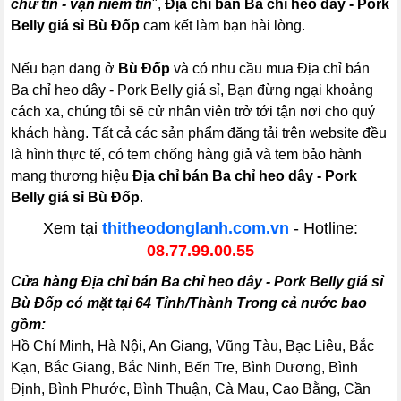
chữ tín - vạn niềm tin
",
Địa chỉ bán Ba chỉ heo dây - Pork
Belly giá sỉ Bù Đốp
cam kết làm bạn hài lòng.
Nếu bạn đang ở
Bù Đốp
và có nhu cầu mua Địa chỉ bán
Ba chỉ heo dây - Pork Belly giá sỉ, Bạn đừng ngại khoảng
cách xa, chúng tôi sẽ cử nhân viên trở tới tận nơi cho quý
khách hàng. Tất cả các sản phẩm đăng tải trên website đều
là hình thực tế, có tem chống hàng giả và tem bảo hành
mang thương hiệu
Địa chỉ bán Ba chỉ heo dây - Pork
Belly giá sỉ Bù Đốp
.
Xem tại
thitheodonglanh.com.vn
- Hotline:
08.77.99.00.55
Cửa hàng Địa chỉ bán Ba chỉ heo dây - Pork Belly giá sỉ
Bù Đốp có mặt tại 64 Tỉnh/Thành Trong cả nước bao
gồm:
Hồ Chí Minh, Hà Nội, An Giang, Vũng Tàu, Bạc Liêu, Bắc
Kạn, Bắc Giang, Bắc Ninh, Bến Tre, Bình Dương, Bình
Định, Bình Phước, Bình Thuận, Cà Mau, Cao Bằng, Cần