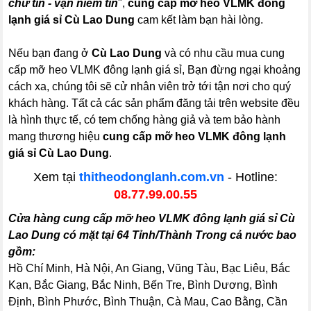
chữ tín - vạn niềm tin
",
cung cấp mỡ heo VLMK đông
lạnh giá sỉ Cù Lao Dung
cam kết làm bạn hài lòng.
Nếu bạn đang ở
Cù Lao Dung
và có nhu cầu mua cung
cấp mỡ heo VLMK đông lạnh giá sỉ, Bạn đừng ngại khoảng
cách xa, chúng tôi sẽ cử nhân viên trở tới tận nơi cho quý
khách hàng. Tất cả các sản phẩm đăng tải trên website đều
là hình thực tế, có tem chống hàng giả và tem bảo hành
mang thương hiệu
cung cấp mỡ heo VLMK đông lạnh
giá sỉ Cù Lao Dung
.
Xem tại
thitheodonglanh.com.vn
- Hotline:
08.77.99.00.55
Cửa hàng cung cấp mỡ heo VLMK đông lạnh giá sỉ Cù
Lao Dung có mặt tại 64 Tỉnh/Thành Trong cả nước bao
gồm:
Hồ Chí Minh, Hà Nội, An Giang, Vũng Tàu, Bạc Liêu, Bắc
Kạn, Bắc Giang, Bắc Ninh, Bến Tre, Bình Dương, Bình
Định, Bình Phước, Bình Thuận, Cà Mau, Cao Bằng, Cần