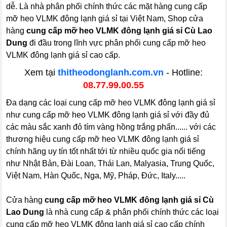
dễ. Là nhà phân phối chính thức các mặt hàng cung cấp
mỡ heo VLMK đông lạnh giá sỉ tại Việt Nam, Shop cửa
hàng
cung cấp mỡ heo VLMK đông lạnh giá sỉ Cù Lao
Dung
đi đầu trong lĩnh vực phân phối cung cấp mỡ heo
VLMK đông lạnh giá sỉ cao cấp.
Xem tại
thitheodonglanh.com.vn
- Hotline:
08.77.99.00.55
Đa dạng các loại cung cấp mỡ heo VLMK đông lạnh giá sỉ
như cung cấp mỡ heo VLMK đông lạnh giá sỉ với đầy đủ
các màu sắc xanh đỏ tím vàng hồng trắng phấn...... với các
thương hiệu cung cấp mỡ heo VLMK đông lạnh giá sỉ
chính hãng uy tín tốt nhất tới từ nhiều quốc gia nổi tiếng
như Nhật Bản, Đài Loan, Thái Lan, Malyasia, Trung Quốc,
Việt Nam, Hàn Quốc, Nga, Mỹ, Pháp, Đức, Italy.....
Cửa hàng
cung cấp mỡ heo VLMK đông lạnh giá sỉ Cù
Lao Dung
là nhà cung cấp & phân phối chính thức các loại
cung cấp mỡ heo VLMK đông lạnh giá sỉ cao cấp chính