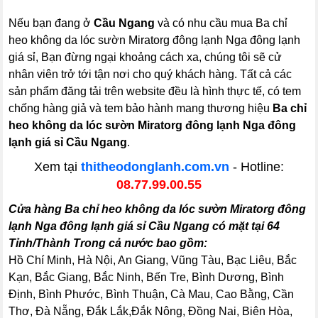
Nếu bạn đang ở
Cầu Ngang
và có nhu cầu mua Ba chỉ
heo không da lóc sườn Miratorg đông lạnh Nga đông lạnh
giá sỉ, Bạn đừng ngại khoảng cách xa, chúng tôi sẽ cử
nhân viên trở tới tận nơi cho quý khách hàng. Tất cả các
sản phẩm đăng tải trên website đều là hình thực tế, có tem
chống hàng giả và tem bảo hành mang thương hiệu
Ba chỉ
heo không da lóc sườn Miratorg đông lạnh Nga đông
lạnh giá sỉ Cầu Ngang
.
Xem tại
thitheodonglanh.com.vn
- Hotline:
08.77.99.00.55
Cửa hàng Ba chỉ heo không da lóc sườn Miratorg đông
lạnh Nga đông lạnh giá sỉ Cầu Ngang có mặt tại 64
Tỉnh/Thành Trong cả nước bao gồm:
Hồ Chí Minh, Hà Nội, An Giang, Vũng Tàu, Bạc Liêu, Bắc
Kạn, Bắc Giang, Bắc Ninh, Bến Tre, Bình Dương, Bình
Định, Bình Phước, Bình Thuận, Cà Mau, Cao Bằng, Cần
Thơ, Đà Nẵng, Đắk Lắk,Đắk Nông, Đồng Nai, Biên Hòa,