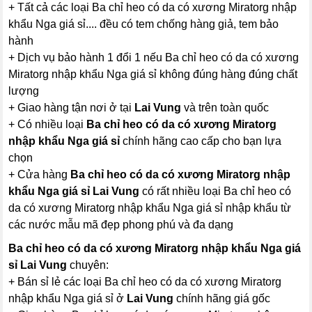
+ Tất cả các loại Ba chỉ heo có da có xương Miratorg nhập
khẩu Nga giá sỉ.... đều có tem chống hàng giả, tem bảo
hành
+ Dịch vụ bảo hành 1 đổi 1 nếu Ba chỉ heo có da có xương
Miratorg nhập khẩu Nga giá sỉ không đúng hàng đúng chất
lượng
+ Giao hàng tận nơi ở tại
Lai Vung
và trên toàn quốc
+ Có nhiều loại
Ba chỉ heo có da có xương Miratorg
nhập khẩu Nga giá sỉ
chính hãng cao cấp cho bạn lựa
chọn
+ Cửa hàng
Ba chỉ heo có da có xương Miratorg nhập
khẩu Nga giá sỉ Lai Vung
có rất nhiều loại Ba chỉ heo có
da có xương Miratorg nhập khẩu Nga giá sỉ nhập khẩu từ
các nước mẫu mã đẹp phong phú và đa dạng
Ba chỉ heo có da có xương Miratorg nhập khẩu Nga giá
sỉ Lai Vung
chuyên:
+ Bán sỉ lẻ các loại Ba chỉ heo có da có xương Miratorg
nhập khẩu Nga giá sỉ ở
Lai Vung
chính hãng giá gốc