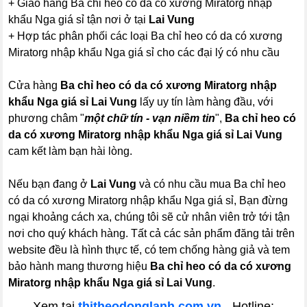
+ Giao hàng Ba chỉ heo có da có xương Miratorg nhập
khẩu Nga giá sỉ tận nơi ở tại
Lai Vung
+ Hợp tác phân phối các loại Ba chỉ heo có da có xương
Miratorg nhập khẩu Nga giá sỉ cho các đại lý có nhu cầu
Cửa hàng
Ba chỉ heo có da có xương Miratorg nhập
khẩu Nga giá sỉ Lai Vung
lấy uy tín làm hàng đầu, với
phương châm "
một chữ tín - vạn niềm tin
",
Ba chỉ heo có
da có xương Miratorg nhập khẩu Nga giá sỉ Lai Vung
cam kết làm bạn hài lòng.
Nếu bạn đang ở
Lai Vung
và có nhu cầu mua Ba chỉ heo
có da có xương Miratorg nhập khẩu Nga giá sỉ, Bạn đừng
ngại khoảng cách xa, chúng tôi sẽ cử nhân viên trở tới tận
nơi cho quý khách hàng. Tất cả các sản phẩm đăng tải trên
website đều là hình thực tế, có tem chống hàng giả và tem
bảo hành mang thương hiệu
Ba chỉ heo có da có xương
Miratorg nhập khẩu Nga giá sỉ Lai Vung
.
Xem tại
thitheodonglanh.com.vn
- Hotline: